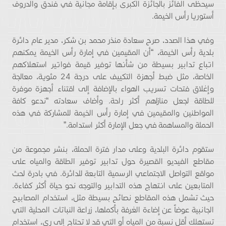
سيحظى الفائز بالجائزة الكبرى بإقامة مجانية في فندق والدروف
أستوريا رأس الخيمة.
وفي هذا الصدد، صرح سعادة منذر محمد بن شكر، مدير عام دائرة
بلدية رأس الخيمة، “أن المقيمين في إمارة رأس الخيمة يمكنهم
اتباع تدابير بسيطة من شأنها توفير قيمة فواتير استهلاكهم
الخاصة، مثل ضبط أجهزة التكييف على درجة 24 مئوية، معالجة
وإغلاق فتحات تسريب الهواء بالإضافة إلى اقتناء أجهزة موفرة
للطاقة لجعل منازلهم أكثر راحة. وأضاف سعادته “ندعو كافة
المواطنين والمقيمين في إمارة رأس الخيمة للمشاركة في هذه
الحملة والمساهمة في جعل الإمارة أكثر استدامة.”
ستقوم دائرة البلدية وعلى مدار فترة الحملة، بنشر مجموعة من
مقاطع الفيديو القصيرة حول تدابير توفير الطاقة والمياه على
مواقع التواصل الاجتماعي الرسمية التابعة للدائرة. في بادرة لحث
المتابعين على انتهاج هذه التدابير والتوجه نحو حياة أكثر كفاءة.
حيث تشمل هذه المقاطع نصائح بسيطة مثل، استخدام المصابيح
الجانبية عوضاً عن إضاءة الغرفة بأكملها، زراعة النباتات المحلية التي
تستهلك أقل نسبة من المياه أو التي قد لا تحتاج إلى ري، استخدام