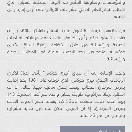
والمؤسسات وتعاونها المثمر مع اللجنة المنظمة للسباق الذي
انطلق بنجاح للعام الحادي عشر على التوالي على أرض إمارة رأس
الخيمة.
من جانبهم، توجه القائمون على السباق بالشكر والتقدير إلى
صاحب السمو حاكم رأس الخيمة، على دعمه ورعايته للمبادرات
الخيرية والإنسانية من خلال استضافة الإمارة لسباق «تيري
فوكس»، وتخصيص ريعه للبحوث العلمية في المجالات الصحية
والإنسانية.
وتجدر الإشارة إلى أن سباق “تيري فوكس” يأتي إحياءً لذكرى
الرياضي الكندي تيري فوكس الذي توفي عام 1981 بعد إصابته
بمرض سرطان العظام، وفقد إحدى ساقيه نتيجة لذلك، إلا أنه
انطلق برحلة ماراثونية طويلة بساق واحدة عبر كندا استمرت 143
يوماً قطع خلالها مسافة 5300 كم بهدف دعم البحوث الخاصة
بمرض السرطان، إلا أن المرض تمكن منه قبل نهاية مشواره
وتوفي عن عمر 23 سنة.
مزيد من الأخبار