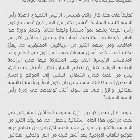
تعليقاً على هذا، قال راكي فيليبس، الرئيس التنفيذي لـ’هيئة رأس
الخيمة لتنمية السياحة‘: “نشعر بكثير من الفخر كون ‘نصف ماراثون
رأس الخيمة’ يشهد نمواً مستمراً ونجاحاً متتالياً. وتتميّز دورة هذا
العام بكونها قد استقطبت أعداداً متزايدة من العدّائين أكثر من
الماضي، ومن بينهم الكثير من الرياضيين المحترفين، مما يعزّز
مكانة الحدث كأحد أفضل سباقات نصف الماراثون في العالم وأحد
المنافسات الرئيسية التي يجب المشاركة فيها ضمن الرزنامة
الرياضية الدولية. كما إن تنظيم السباق يُعتبَر الأفضل حتى الآن،
ليس من ناحية ضمان الانتقال السلس إلى الموقع والمسار
الجديدين للعام 2020 فحسب، بل بأن يكون أيضاً يوماً مميّزاً بالنسبة
للعدّائين والزوّار على حد سواء أثناء تواجدهم في إمارة رأس
الخيمة الجميلة.”
بدوره، قال فيديريكو روزا: “إن مجموعة العدّائين المشاركين في
نصف ماراثون هذا العام استثنائية بالفعل، مما قد يولّد الكثير من
الحماسة والتشويق في أي سنة عادية. لكن في ظل تنظيم دروة
طوكيو للألعاب الأولمبية بعد أشهر قليلة من اللآن وتحضير العدّائين