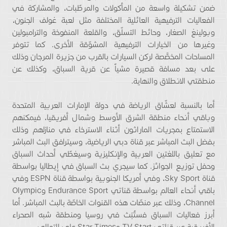
ضمن تشكيلة واسعة من المأكولات والمرطّبات، والمشاركة في
الفعاليات الترفيهية العائلية المختلفة مثل لعبة غولف الجنون،
وبولينغ الصغار، وحائط التسلّق، والقلعة المنفوخة والترامبولين
وغيرها من الخيارات الترفيهية المشوّقة الأخرى. كما تتوفر
المساحات المخصَّصة لركن السيارات بالقرب من جزيرة المرجان وذلك
على بعد مسافة قصيرة مشياً عن قرية السباق، وكذلك عن
منطقتي الانطلاق والنهاية.
أما بالنسبة لعشّاق الرياضة في دولة الإمارات العربية المتحدة
وباقي أنحاء منطقة الشرق الأوسط وشمال أفريقيا، فيمكنهم
الاستمتاع بمجريات الماراثون أثناء الاسترخاء في منازلهم وذلك
بفضل البث المباشر عبر قناة دبي الرياضية، وسيترافق البث المباشر
مع تعليق باللغتين العربية والإنكليزية وسيغطّي أحداث السباق
وحفل توزيع الجوائز. كما سيجري بث السباق في إيطاليا بواسطة
قناة Sky Sport، وفي أمريكا الجنوبية بواسطة قناة ESPN وفي
باقي أنحاء العالم بواسطة قناتي Endurance Sport وOlympic
Channel، وذلك عبر منصّات هذه القنوات الخاصّة بالبث المباشر. أما
أبرز فعاليات السباق فستُبَث في روسيا ومنطقة شبه الصحراء
الأفريقية عبر قناتي TV Start وStar Times على التوالي.