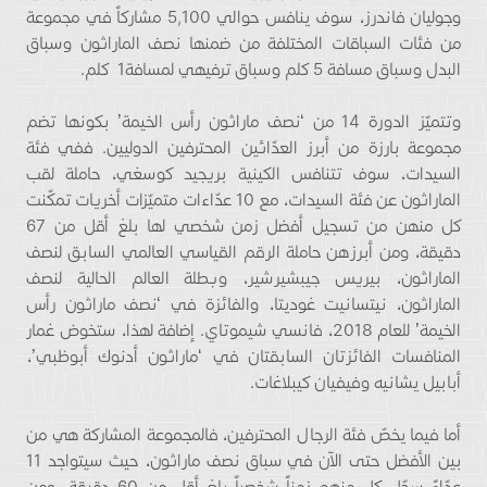
وجوليان فاندرز، سوف ينافس حوالي 5,100 مشاركاً في مجموعة
من فئات السباقات المختلفة من ضمنها نصف الماراثون وسباق
البدل وسباق مسافة 5 كلم وسباق ترفيهي لمسافة1 كلم.
وتتميّز الدورة 14 من ‘نصف ماراثون رأس الخيمة’ بكونها تضم
مجموعة بارزة من أبرز العدّائين المحترفين الدوليين. ففي فئة
السيدات، سوف تتنافس الكينية بريجيد كوسغي، حاملة لقب
الماراثون عن فئة السيدات، مع 10 عدّاءات متميّزات أخريات تمكّنت
كل منهن من تسجيل أفضل زمن شخصي لها بلغ أقل من 67
دقيقة، ومن أبرزهن حاملة الرقم القياسي العالمي السابق لنصف
الماراثون، بيريس جيبشيرشير، وبطلة العالم الحالية لنصف
الماراثون، نيتسانيت غوديتا، والفائزة في ‘نصف ماراثون رأس
الخيمة’ للعام 2018، فانسي شيموتاي. إضافة لهذا، ستخوض غمار
المنافسات الفائزتان السابقتان في ‘ماراثون أدنوك أبوظبي’،
أبابيل يشانيه وفيفيان كيبلاغات.
أما فيما يخصّ فئة الرجال المحترفين، فالمجموعة المشاركة هي من
بين الأفضل حتى الآن في سباق نصف ماراثون، حيث سيتواجد 11
عدّاءً سجّل كل منهم زمناً شخصياً بلغ أقل من 60 دقيقة، ومن