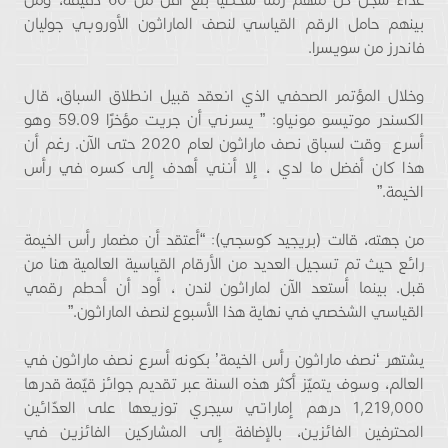
بينهم حامل الرقم القياسي لنصف الماراثون الأوروبي جوليان
فاندرز من سويسرا.
وخلال المؤتمر الصحفي الذي انعقد قبيل انطلاق السباق، قال
الكسندر موتيسو مونياو: ” يسرني أن جريت مؤخرًا 59.09 وهو
أسرع وقت لسباق نصف ماراثون لعام 2020 حتى الآن. رغم أن
هذا كان أفضل ما لدي ، إلا أنني أهدف إلى كسره في رأس
الخيمة.”
من جهته، قالت (بريجيد كوسجي): “أعتقد أن مضمار رأس الخيمة
رائع حيث تم تسجيل العديد من الأرقام القياسية العالمية هنا من
قبل. بينما أستعد الآن لماراثون لندن ، أود أن أحطم رقمي
القياسي الشخصي في نهاية هذا الأسبوع لنصف الماراثون.”
يشتهر ‘نصف ماراثون رأس الخيمة’ بكونه أسرع نصف ماراثون في
العالم، وسوف يتميّز أكثر هذه السنة عبر تقديم جوائز قيّمة قدرها
1,219,000 درهم إماراتي سيجري توزيعها على العدّائين
المحترفين الفائزين، بالإضافة إلى المشاركين الفائزين في