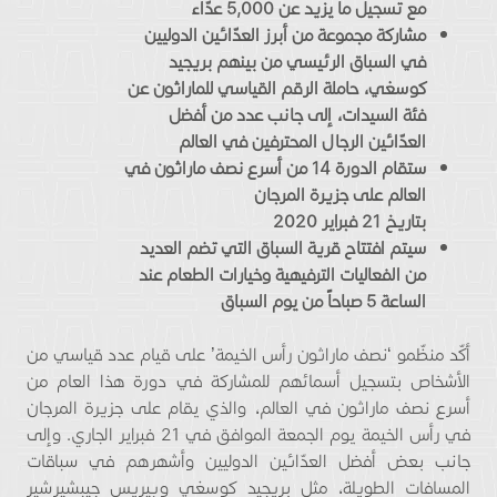
مع تسجيل ما يزيد عن
5,000
عدّاء
مشاركة مجموعة من أبرز العدّائين الدوليين
في السباق الرئيسي من بينهم بريجيد
كوسغي، حاملة الرقم القياسي للماراثون عن
فئة السيدات، إلى جانب عدد من أفضل
العدّائين الرجال المحترفين في العالم
ستقام الدورة
14
من أسرع نصف ماراثون في
العالم على جزيرة المرجان
بتاريخ
21
فبراير
2020
سيتم افتتاح قرية السباق التي تضم العديد
من الفعاليات الترفيهية وخيارات الطعام عند
الساعة
5
صباحاً من يوم السباق
أكّد منظّمو ‘نصف ماراثون رأس الخيمة’ على قيام عدد قياسي من
الأشخاص بتسجيل أسمائهم للمشاركة في دورة هذا العام من
أسرع نصف ماراثون في العالم، والذي يقام على جزيرة المرجان
في رأس الخيمة يوم الجمعة الموافق في 21 فبراير الجاري. وإلى
جانب بعض أفضل العدّائين الدوليين وأشهرهم في سباقات
المسافات الطويلة، مثل بريجيد كوسغي وبيريس جيبشيرشير