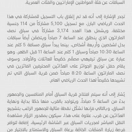
السباقات عن فئة المواطنين الإماراتيين والفئات العمرية.
تجدر الإشارة إلى أنه قد تم إغلاق باب التسجيل للمشاركة في هذا
الحدث الرياضي البارز، مع تسجيل 5,100 مشاركاً من 114 جنسية
مختلفة. ويشمل هذا العدد 3,174 مشاركاً في سباق نصف
الماراثون الذي ينطلق عند الساعة 7 صباحاً ويتضمّن أيضاً سباقات
بدل لشخصين وأربعة أشخاص، بينما يبدأ سباق مسافة 5 كلم عند
الساعة 10:30 صباحاً وسباق 1 كلم عند الساعة 11 قبل الظهر، وهو
عبارة عن سباق ترفيهي مصمَّم خصّيصاً للعائلات والأولاد. وسوف
يقام حفل توزيع الجوائز على العدّائين المحترفين الفائزين في
نصف الماراثون الساعة 8:20 صباحاً ضمن قرية السباق التي تم
تشييدها خصّيصاً لهذا الحدث الرياضي الهام.
يُشار إلى أنه سيتم افتتاح قرية السباق أمام المنافسين والجمهور
بدءً من الساعة 5 صباحاً، ويتواجد بالقرب منها خطّا بداية ونهاية
السباق، وبالتالي فإنها تشكّل نقطة مثالية للجمهور الراغب بتشجيع
العدّائين عن قرب. علاوة على هذا، سيكون بمقدور الزوّار مشاهدة
النقل المباشر لمجريات السباق عبر الشاشة الرئيسية، إضافة لتوافر
فرصة زيارة المنصّات الخاصّة برعاة السباق والاستمتاع بالاختيار من