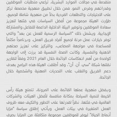
متقدمة في مجالات الموارد البشرية، تراعي متطلبات الموظفين
وقدراتهم وفرص النمو. فمن خلال تطبيق منهجية مخصصة تركز
على الاحتياجات والتطلعات الفردية بدلاً من منهجية شاملة للجميع،
طوّرت الهيئة مجموعة من أفضل السياسات في فئتها لتعزيز
سعادة الموظفين وتوفير البيئة الداخلية الداعمة للتفاعل والمشاركة
الإيجابية. ويشمل ذلك “السياسة الرسمية للعمل عن بعد” والتي
توفر خيارات عمل مرنة لجميع أفراد فريق العمل، وبرنامجاً مكثفاً
للمساعدة في مواجهة المصاعب، والتركيز على تعزيز صحتهم
الذهنية والنفسية. وكانت الصحة النفسية قد برزت إلى الواجهة
كواحدة من أهم انعكاسات الجائحة خلال العام 2021 وفقاً لتقارير
نقلتها شبكة “سي. أن. أن”، وقد أطلقت الهيئة هذه البرامج بهدف
دعم الفريق والتغلب على التحديات المهنية والشخصية خلال
الجائحة.
وبفضل منهجية عملها القائمة على المرونة، تتمتع هيئة رأس
الخيمة لتنمية السياحة بمكانة منافسة لأفضل الهيئات والشركات
العالمية في فئتها، نظراً لقدرتها على التطور والتكيف معه ظروف
العمل المتغيرة في بيئات العمل. ويأتي إطلاق سياسة “مزايا
أنماط الحياة” ليوفر للموظفين مجموعة متكافئة من المزايا بصرف