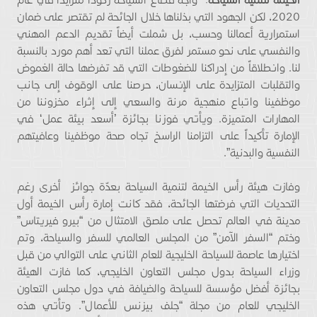
2020، لكن الجهود التي بذلناها خلال الجائحة لم تقتصر على ضمان
استمرارية أعمالنا وحسب، بل شملت أيضاً تقديم الدعم المهني
والنفسي على نحو مستمر لفرق عملنا التي تعد أهم مورد بالنسبة
لنا. وانطلاقاً من إدراكنا للضغوطات التي قد تفرضها حالة الغموض
والتقلبات المتزايدة على الإنسان، حرصنا على الوقوف إلى جانب
موظفينا واتباع منهجية مرنة والسعي إلى إثراء مخزوننا من
المهارات المتميزة. ويأتي فوزنا بجائزة ’أسعد بيئة عمل‘ في
الإمارة تأكيداً على التزامنا الراسخ تجاه صحة موظفينا وعافيتهم
النفسية والبدنية”.
وفازت هيئة رأس الخيمة لتنمية السياحة بعدّة جوائز أخرى رغم
التحديات التي فرضتها الجائحة، فقد كانت إمارة رأس الخيمة أول
مدينة في العالم تحصل على ملصق الامتثال من “بيرو فيريتاس”
وختم “السفر الآمن” من المجلس العالمي للسفر والسياحة، وتم
اختيارها عاصمة للسياحة الخليجية للعام الثاني على التوالي من قبل
وزراء السياحة بدول مجلس التعاون الخليجي، كما فازت الهيئة
بجائزة أفضل مؤسسة للسياحة والضيافة في دول مجلس التعاون
الخليجي للعام من مجلة “جلف بيزنس للأعمال”. وتأتي هذه