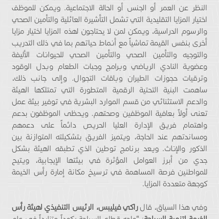
النظر عن العمر أو الجنس أو الحالة الاجتماعية. ويمكن للموظف
اختيار المزايا التقليدية التي تشمل التأشيرة العائلية والتأمين الصحي
والرسوم الدراسية، ويمكن لمن لا يحتاجون لهذه المزايا اختيار مزايا
أخرى بنفس القيمة تماشياً مع أنماط حياتهم بما في ذلك التدريب
والتوجيه والتأمين الصحي والتأمين الصحي للحيوانات الأليفة
وعضوية النادي الرياضي وبرامج وجبات الطعام وبدل الوقود
وترقيات حجوزات الطيران وباقات التجوال. وإلى جانب ذلك،
ساهمت البنية التحتية الرقمية المتطورة التي تمتلكها الهيئة
والدعم الاستثنائي من قسم الموارد البشرية في توفير بيئة عمل
تعنى أولاً بعافية الموظفين وصحتهم. ويحظى الموظفون بدعم
واهتمام فريق الإدارة العليا الحريص دائماً على دعمهم
ومساندتهم عند الحاجة، ويتميز الفريق بتشكيلته المتوازنة بين
الذكور والإناث. ويعد برنامج توطين الذي تطبقه الهيئة بشكل
جدي من أبرز العوامل المؤثرة في بيئتها الإيجابية، ويتيح
للمواطنين فرصة المساهمة في ترسيخ مكانة إمارة رأس الخيمة
كوجهة متعددة المزايا.
وفي هذا السياق، قال
راكي فيليبس، الرئيس التنفيذي لهيئة رأس
الخيمة لتنمية السياحة
: “واجه قطاع السياحة ركوداً متزايداً في عام