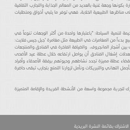
رة بكونها وجهة غنية بالعديد من المعالم الجذابة والتجارب الثقافية
إلى مناظرها الطبيعية الخلابة، فهي توفر ما يلبي أذواق ومتطلبات
ة لتنمية السياحة: “باعتبارها واحدة من أكثر الوجهات تنوعاً في
ميع بدءاً من المغامرات في الطبيعة مثل مغامرة ’جبل جيس فلايت:
 بين أشجار المانجروف، والضيافة الفاخرة في الفنادق والمنتجعات
دلات إشغال الفنادق أن يواصل ارتفاعه خلال عطلة عيد الأضحى
ين بقضاء عطلة مميزة تجدد نشاطهم وحيوتهم برفقة الأصدقاء وأفراد
أجمل التهاني والتبريكات ونأمل لزوارنا التمتع بتجارب تبقى حاضرة
رك لتجربة مجموعة واسعة من الأنشطة الفريدة والإقامة المتميزة
الاشتراك بقائمة النشرة البريدية