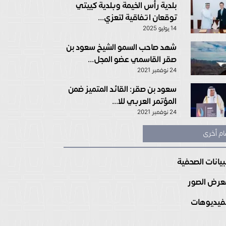
بلدية رأس الخيمة وبلدية كييتي
توقعان اتفاقية لتعزي...
14 يوليو 2025
شهد صاحب السمو الشيخ سعود بن
صقر القاسمي عضو المجل...
24 نوفمبر 2021
سعود بن صقر: القائد المتميز ضمن
المؤتمر العربي للا...
24 نوفمبر 2021
ام أخرى
بيانات الصحفية
رض الصور
فيديوهات