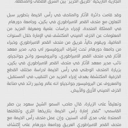
التجارية التاريخية “طريق الحرير” بين الشرق الأقصى والمنطقة.
وقد قامت دائرة الآثار والمتاحف في رأس الخيمة بتطوير سبل
التعاون مع متحف القصر الامبراطوري في بكين، وجامعة دورهام
في المملكة المتحدة، لإجراء دراسات علمية ومعرفة المزيد من
المعلومات عن الخزف الصيني المكتشف في الإمارة خلال السنوات
الماضية. ويقوم حالياً، فريق من متحف القصر الامبراطوري وخبراء
من جامعة دورهام تحت إشراف البروفيسور لي جي، مدير معهد
الآثار في متحف القصر الامبراطوري، والبروفيسور وانج جوانجياو،
نائب مدير معهد الآثار في متحف القصر الامبراطوري في بكين،
بزيارة المتحف الوطني في رأس الخيمة لدراسة مختلف القطع
الخزفية المكتشفة بهدف إجراء المزيد من التنقيب في المستقبل.
والمعروف عن البروفيسور جوانجياو انه عالم وخبير رائد في صناعة
الخزف الصيني الأزرق والأبيض.
وتعليقاً على الزيارة، قال صاحب السمو الشيخ سعود بن صقر
القاسمي: “تفخر إمارة رأس الخيمة بتاريخها الثري وثقافتها
الممتدة على مدى اّلاف السنين. وإن عمل متحف رأس الخيمة مع
متحف القصر الامبراطوري العريق وجامعة دورهام على إكتشاف