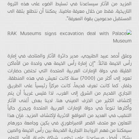
المزيد من الآثار سيساعدنا في تسليط الضوء على هذه الثروة
التاريخية. فقط من خلال معرفة ماضينا، يمكننا أن نتطلع بثقة الى
المستقبل مدعومين بقوة المعرفة”.
وعلق أحمد عبيد الطنيجي، مدير دائرة الآثار والمتاحف في إمارة
رأس الخيمة قائلاً: “إن إمارة رأس الخيمة هي واحدة من الأماكن
القليلة في دولة الإمارات العربية المتحدة التي تحتضن حضارات
تعود إلى أكثر من (7000) سنة كانت تعيش في هذه المنطقة.
جلفار، كما كانت تعرف قديماً، كانت مركزاً رئيسياً على الطريق
التجاري القديم من الشرق إلى الغرب، لذا فليس غريباً أن يتم
إكتشاف الكثير من الخزف الصيني هنا. لدينا بعض أغنى الآثار
وأكثرها تنوعاً في دولة الإمارات العربية المتحدة ويجري حالياً
التنقيب في العديد من المواقع الاثرية لإكتشاف المزيد. فإن هذا
التعاون مع متحف القصر الامبراطوري في بكين وجامعة دورهام
سيمكننا من فهم الروابط التجارية القديمة بين رأس الخيمة والصين
بشكل أفضل ويساعدنا على تطوير شراكة طويلة الأمد للتعلم