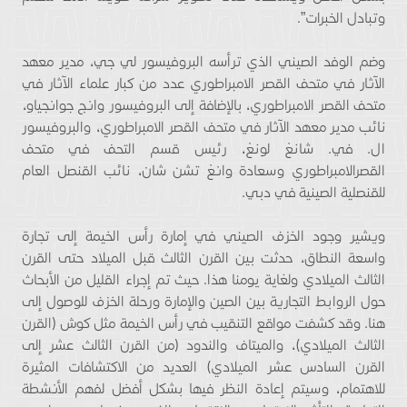
وتبادل الخبرات”.
وضم الوفد الصيني الذي ترأسه البروفيسور لي جي، مدير معهد
الآثار في متحف القصر الامبراطوري عدد من كبار علماء الآثار في
متحف القصر الامبراطوري، بالإضافة إلى البروفيسور وانج جوانجياو،
نائب مدير معهد الآثار في متحف القصر الامبراطوري، والبروفيسور
ال. في. شانغ لونغ، رئيس قسم التحف في متحف
القصرالامبراطوري وسعادة وانغ تشن شان، نائب القنصل العام
للقنصلية الصينية في دبي.
ويشير وجود الخزف الصيني في إمارة رأس الخيمة إلى تجارة
واسعة النطاق، حدثت بين القرن الثالث قبل الميلاد حتى القرن
الثالث الميلادي ولغاية يومنا هذا. حيث تم إجراء القليل من الأبحاث
حول الروابط التجارية بين الصين والإمارة ورحلة الخزف للوصول إلى
هنا. وقد كشفت مواقع التنقيب في رأس الخيمة مثل كوش (القرن
الثالث الميلادي)، والميتاف والندود (من القرن الثالث عشر إلى
القرن السادس عشر الميلادي) العديد من الاكتشافات المثيرة
للاهتمام، وسيتم إعادة النظر فيها بشكل أفضل لفهم الأنشطة