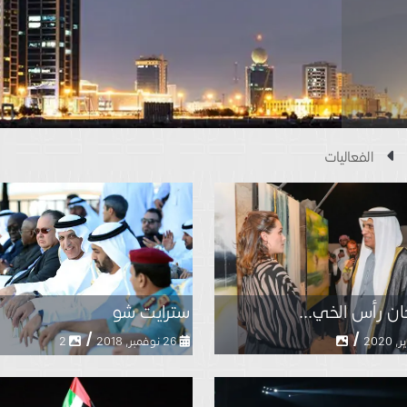
الفعاليات
ن رأس الخي...
سترايت شو
/
/
26 نوفمبر, 2018
2