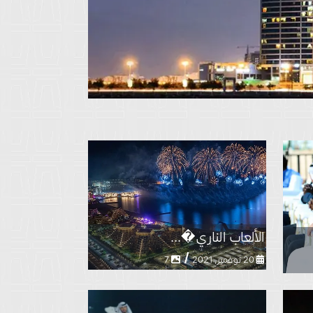
الألعاب الناري�...
/
20 نوفمبر, 2021
7