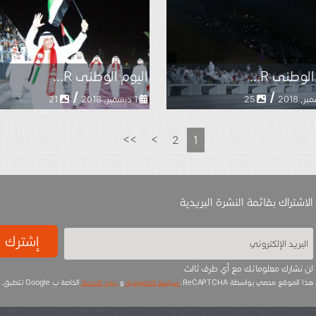
لوطنى R...
اليوم الوطنى R...
/
/
25
1 ديسمبر, 2018
21
>>
>
2
1
الاشتراك بقائمة النشرة البريدية
إشترك
لن نشارك معلوماتك مع أي طرف ثالث
هذا الموقع محمي بواسطة ReCAPTCHA.
سياسة الخصوصية
و
بنود الخدمة
الخاصة ب Google تتطبق.